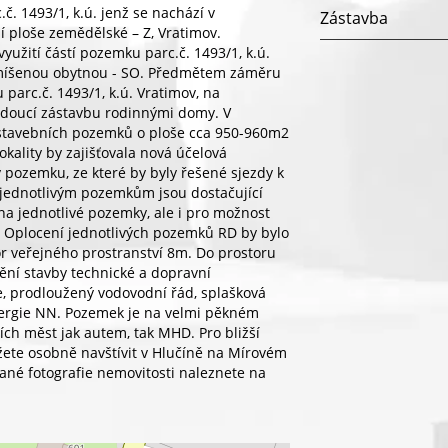
č. 1493/1, k.ú. jenž se nachází v
Zástavba
 ploše zemědělské – Z, Vratimov.
žití částí pozemku parc.č. 1493/1, k.ú.
smíšenou obytnou - SO. Předmětem záměru
 parc.č. 1493/1, k.ú. Vratimov, na
doucí zástavbu rodinnými domy. V
stavebních pozemků o ploše cca 950-960m2
kality by zajišťovala nová účelová
pozemku, ze které by byly řešené sjezdy k
jednotlivým pozemkům jsou dostačující
na jednotlivé pozemky, ale i pro možnost
. Oplocení jednotlivých pozemků RD by bylo
tor veřejného prostranství 8m. Do prostoru
ění stavby technické a dopravní
e, prodloužený vodovodní řád, splašková
nergie NN. Pozemek je na velmi pěkném
ích měst jak autem, tak MHD. Pro bližší
ete osobně navštívit v Hlučíně na Mírovém
ané fotografie nemovitosti naleznete na