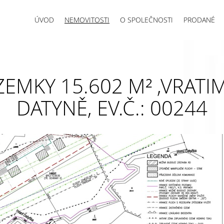
ÚVOD
NEMOVITOSTI
O SPOLEČNOSTI
PRODANÉ
ZEMKY 15.602 M² ,VRATI
DATYNĚ, EV.Č.: 00244