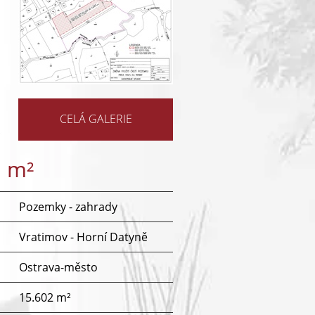
CELÁ GALERIE
a m²
Pozemky - zahrady
Vratimov - Horní Datyně
Ostrava-město
15.602 m²