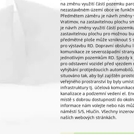
na změnu využití částí pozemku parc.
nezastavěném území obce ve funkční
Předmětem záměru je návrh změny vyu
Vratimov, na zastavitelnou plochu 
je návrh změny využití částí pozemku
zastavitelnou plochu pro možnou bu
předmětné ploše může vzniknout 5 
pro výstavbu RD. Dopravní obsluhu lo
komunikace ze severozápadní strany 
jednotlivým pozemkům RD. Sjezdy k 
pro odstavení vozidel před vjezdem 
vyhýbání protijedoucích automobilů
situováno tak, aby byl zajištěn pros
veřejného prostranství by byly umíst
infrastruktury tj. účelová komunikac
kanalizace a podzemní vedení el. E
místě s dobrou dostupností do okoln
informace nám volejte nebo nás můž
náměstí 5/5, Hlučín. Všechny inzerov
naších webových stránkách.