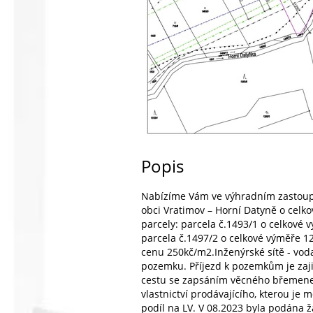
Popis
Nabízíme Vám ve výhradním zastoupe
obci Vratimov – Horní Datyně o celk
parcely: parcela č.1493/1 o celkové v
parcela č.1497/2 o celkové výměře 
cenu 250kč/m2.Inženýrské sítě - voda
pozemku. Příjezd k pozemkům je zaj
cestu se zapsáním věcného břemene 
vlastnictví prodávajícího, kterou je
podíl na LV. V 08.2023 byla podána 