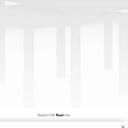
Realitní SW
Real
man
×