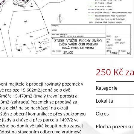
250 Kč z
ní majitele k prodeji rovinatý pozemek v
Kategorie
ové rozloze 15 602m2.Jedná se o dvě
ýměře 15.479m2 (trvalý travní porost) a
Lokalita
123m2 (zahrada).Pozemek se prodává za
 a elektřina se nacházejí na okraji
Okres
ištěn z obecní komunikace přes soukromou
jízdy a chůze a přes parcelu 1497/2 ve
 možno po domluvě také koupit nebo zapsat
Plocha pozemku
žádost na stavebním odboru ve Vratimově