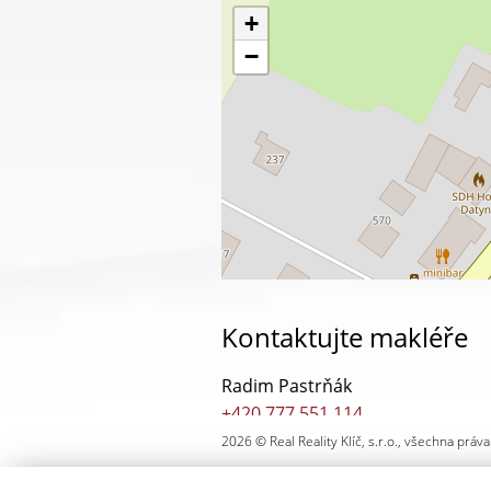
+
−
Kontaktujte makléře
Radim Pastrňák
+420 777 551 114
radim.pastrnak@realityklic.cz
2026 © Real Reality Klíč, s.r.o., všechna prá