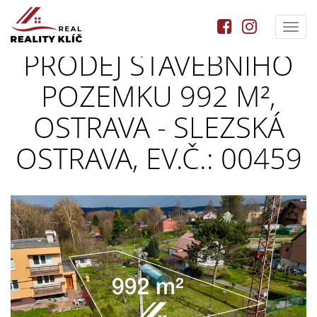
Toggl
navig
PRODEJ STAVEBNÍHO
POZEMKU 992 M²,
OSTRAVA - SLEZSKÁ
OSTRAVA, EV.Č.: 00459