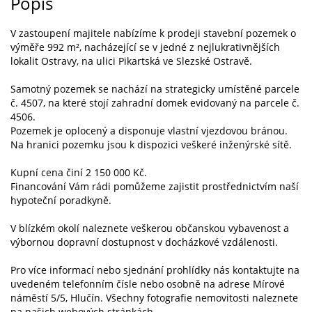
Popis
V zastoupení majitele nabízíme k prodeji stavební pozemek o
výměře 992 m², nacházející se v jedné z nejlukrativnějších
lokalit Ostravy, na ulici Pikartská ve Slezské Ostravě.
Samotný pozemek se nachází na strategicky umístěné parcele
č. 4507, na které stojí zahradní domek evidovaný na parcele č.
4506.
Pozemek je oplocený a disponuje vlastní vjezdovou bránou.
Na hranici pozemku jsou k dispozici veškeré inženýrské sítě.
Kupní cena činí 2 150 000 Kč.
Financování Vám rádi pomůžeme zajistit prostřednictvím naší
hypoteční poradkyně.
V blízkém okolí naleznete veškerou občanskou vybavenost a
výbornou dopravní dostupnost v docházkové vzdálenosti.
Pro více informací nebo sjednání prohlídky nás kontaktujte na
uvedeném telefonním čísle nebo osobně na adrese Mírové
náměstí 5/5, Hlučín. Všechny fotografie nemovitosti naleznete
na našich webových stránkách.