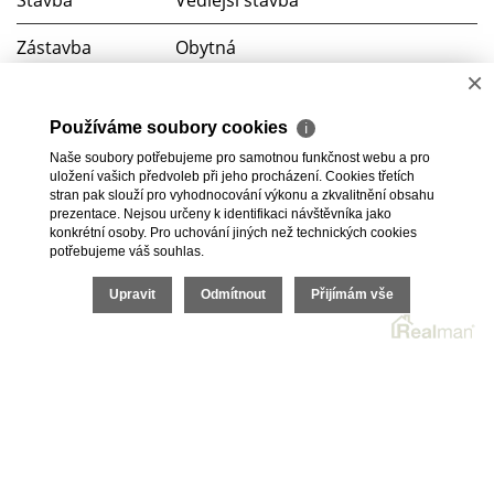
Zástavba
Obytná
×
Komunikace
Zpevněná
Používáme soubory cookies
ℹ
Vlak, Dálnice, Silnice, MHD,
Doprava
Naše soubory potřebujeme pro samotnou funkčnost webu a pro
Autobus
uložení vašich předvoleb při jeho procházení. Cookies třetích
stran pak slouží pro vyhodnocování výkonu a zkvalitnění obsahu
prezentace. Nejsou určeny k identifikaci návštěvníka jako
konkrétní osoby. Pro uchování jiných než technických cookies
potřebujeme váš souhlas.
2026 © Real Reality Klíč, s.r.o., všechna práva vyhrazena |
Upravit
Odmítnout
Přijímám vše
Ochrana osobních údajů
|
Cookies
Realitní SW
Real
man