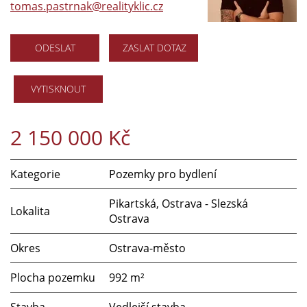
tomas.pastrnak@realityklic.cz
ODESLAT
ZASLAT DOTAZ
VYTISKNOUT
2 150 000 Kč
Kategorie
Pozemky pro bydlení
Pikartská, Ostrava - Slezská
Lokalita
Ostrava
Okres
Ostrava-město
Plocha pozemku
992 m²
Stavba
Vedlejší stavba