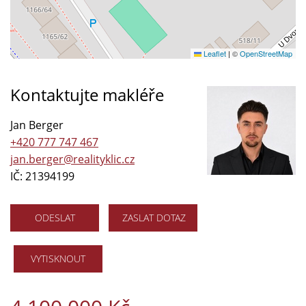
Leaflet
|
©
OpenStreetMap
Kontaktujte makléře
Jan Berger
+420 777 747 467
jan.berger@realityklic.cz
IČ: 21394199
ODESLAT
ZASLAT DOTAZ
VYTISKNOUT