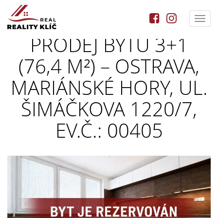
Toggl
navig
PRODEJ BYTU 3+1
(76,4 M²) – OSTRAVA,
MARIÁNSKÉ HORY, UL.
ŠIMÁČKOVA 1220/7,
EV.Č.: 00405