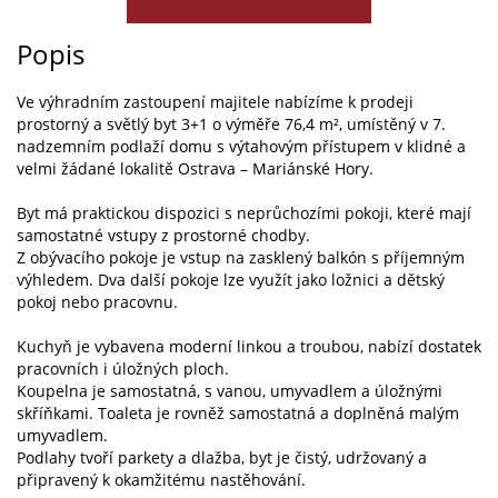
Popis
Ve výhradním zastoupení majitele nabízíme k prodeji
prostorný a světlý byt 3+1 o výměře 76,4 m², umístěný v 7.
nadzemním podlaží domu s výtahovým přístupem v klidné a
velmi žádané lokalitě Ostrava – Mariánské Hory.
Byt má praktickou dispozici s neprůchozími pokoji, které mají
samostatné vstupy z prostorné chodby.
Z obývacího pokoje je vstup na zasklený balkón s příjemným
výhledem. Dva další pokoje lze využít jako ložnici a dětský
pokoj nebo pracovnu.
Kuchyň je vybavena moderní linkou a troubou, nabízí dostatek
pracovních i úložných ploch.
Koupelna je samostatná, s vanou, umyvadlem a úložnými
skříňkami. Toaleta je rovněž samostatná a doplněná malým
umyvadlem.
Podlahy tvoří parkety a dlažba, byt je čistý, udržovaný a
připravený k okamžitému nastěhování.