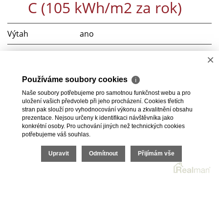
C (105 kWh/m2 za rok)
Výtah
ano
Lodžie
ano
×
Telekomunikace
Internet
Používáme soubory cookies
ℹ
Naše soubory potřebujeme pro samotnou funkčnost webu a pro
Doprava
Silnice, MHD, Autobus
uložení vašich předvoleb při jeho procházení. Cookies třetích
stran pak slouží pro vyhodnocování výkonu a zkvalitnění obsahu
prezentace. Nejsou určeny k identifikaci návštěvníka jako
konkrétní osoby. Pro uchování jiných než technických cookies
potřebujeme váš souhlas.
2026 © Real Reality Klíč, s.r.o., všechna práva vyhrazena |
Upravit
Odmítnout
Přijímám vše
Ochrana osobních údajů
|
Cookies
Realitní SW
Real
man